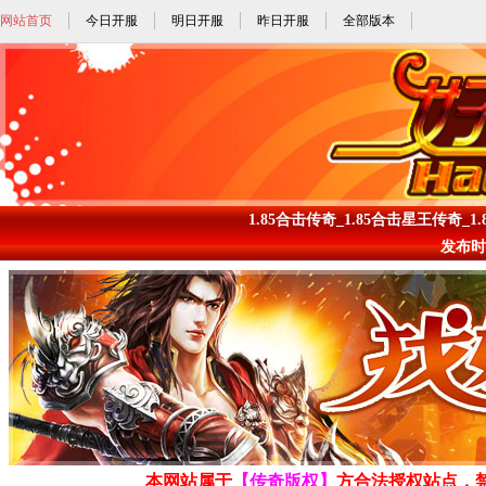
网站首页
今日开服
明日开服
昨日开服
全部版本
1.85合击传奇_1.85合击星王传奇_1.
发布时间: