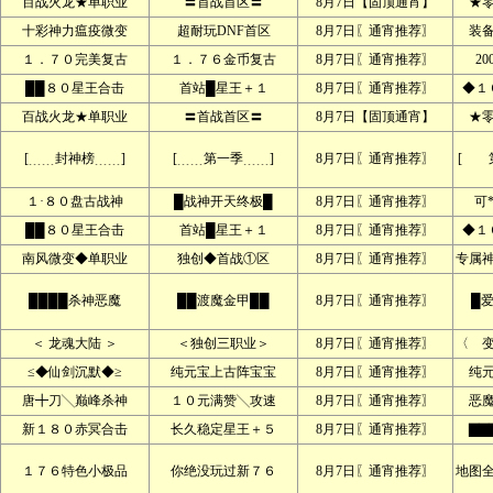
百战火龙★单职业
〓首战首区〓
8月7日【固顶通宵】
★
十彩神力瘟疫微变
超耐玩DNF首区
8月7日〖通宵推荐〗
装
１．７０完美复古
１．７６金币复古
8月7日〖通宵推荐〗
2
██８０星王合击
首站█星王＋１
8月7日〖通宵推荐〗
◆１
百战火龙★单职业
〓首战首区〓
8月7日【固顶通宵】
★
[﹍﹍封神榜﹍﹍]
[﹍﹍第一季﹍﹍]
8月7日〖通宵推荐〗
[ 
１·８０盘古战神
█战神开天终极█
8月7日〖通宵推荐〗
可
██８０星王合击
首站█星王＋１
8月7日〖通宵推荐〗
◆１
南风微变◆单职业
独创◆首战①区
8月7日〖通宵推荐〗
专属
████杀神恶魔
██渡魔金甲██
8月7日〖通宵推荐〗
█
＜ 龙魂大陆 ＞
＜独创三职业＞
8月7日〖通宵推荐〗
〈 
≤◆仙剑沉默◆≥
纯元宝上古阵宝宝
8月7日〖通宵推荐〗
纯
唐╋刀╲巅峰杀神
１０元满赞╲攻速
8月7日〖通宵推荐〗
恶
新１８０赤冥合击
长久稳定星王＋５
8月7日〖通宵推荐〗
▇▇
１７６特色小极品
你绝没玩过新７６
8月7日〖通宵推荐〗
地图