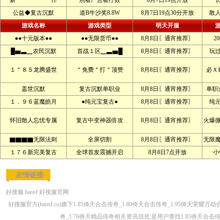
新﹌﹌﹌﹌﹌﹌作
别看广告看疗效
8月7日19点开放
公益◆复古沉默
道B牛沙奖8.8W
8月7日19点30分开放
散
游戏名称
游戏类型
明天开服
●●十元版本●●
●●无限货币●●
8月8日〖通宵推荐〗
2
█▅▃▁农民沉默
首战１区▁▃▅█
8月8日〖通宵推荐〗
玩
１＂８５龙腾盛世
＂免费＂打＂顶赞
8月8日〖通宵推荐〗
必Ｘ
盖世沉默
复古沉默单职业
8月8日〖通宵推荐〗
单职
１．９６蓝魔皓月
●纯元宝复古●
8月8日〖通宵推荐〗
纯
怀旧散人忘忧专属
复古中变神器倍攻
8月8日〖通宵推荐〗
火爆
▇▇▇▇无限法则
全屏切割
8月8日〖通宵推荐〗
无限
１７６新完美复古
全球首发震撼开启
8月8日7点开放
·
友情链接
好搜服
haosf
好搜服官网
好搜服官方(haosf.co)旗下1.85倚天合击传奇_1.80倚天合击传奇_1.95倚天荣
奇_1.76倚天精品传奇相关资讯信息;是用户查找1.85倚天合击传