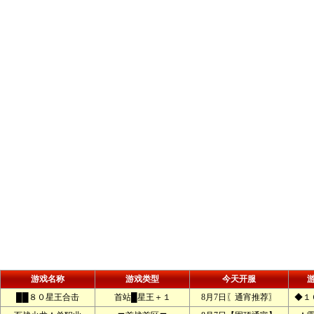
游戏名称
游戏类型
今天开服
██８０星王合击
首站█星王＋１
8月7日〖通宵推荐〗
◆１