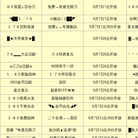
８５雷霆∠②合①
免费→攻速无限刀
8月7日7点开放
１８
◥██１．７６
小极品+３██◤
8月7日7点开放
全网
１·７６切割攻速
免费∠→专属极品
8月7日7点30分开放
复古
█★天帝微变★█
.
8月7日8点开放
▓→
７６▂▂大众沉默
０３经典复古
8月7日8点开放
丶丶
ж三刀ψ沉默ж
时间等于一切
8月7日8点开放
极
１．８０新版战神
１·７６怀旧复古
8月7日9点开放
●
2003金币沉默
首区
8月7日9点开放
盘古复古
超多BUFF〓〓
8月7日9点开放
你
１·８０暗黑火龙
新版独家巨作
8月7日9点30分开放
【散
１·８０干将合击
◥◣金币合击◢◤
8月7日10点开放
█
１·８０免费战神
二十全满→→首区
8月7日12点30分开放
新版
高爆〞奇遇无限刀
送沙捐▲送满*馈
8月7日14点30分开放
█散