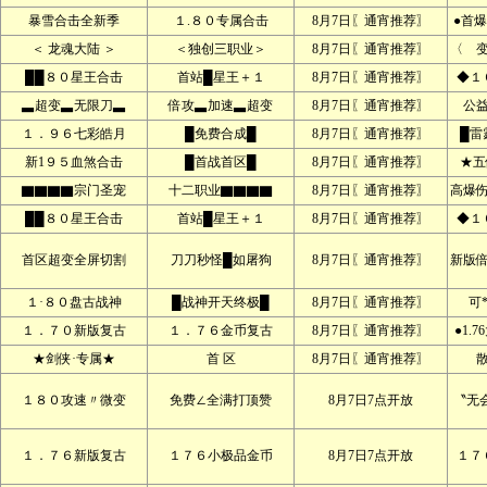
暴雪合击全新季
１.８０专属合击
8月7日〖通宵推荐〗
●首爆
＜ 龙魂大陆 ＞
＜独创三职业＞
8月7日〖通宵推荐〗
〈 
██８０星王合击
首站█星王＋１
8月7日〖通宵推荐〗
◆１
▃超变▃无限刀▃
倍攻▃加速▃超变
8月7日〖通宵推荐〗
公
１．９６七彩皓月
█免费合成█
8月7日〖通宵推荐〗
█雷
新1９５血煞合击
█首战首区█
8月7日〖通宵推荐〗
★五
▇▇▇▇宗门圣宠
十二职业▇▇▇▇
8月7日〖通宵推荐〗
高爆
██８０星王合击
首站█星王＋１
8月7日〖通宵推荐〗
◆１
首区超变全屏切割
刀刀秒怪█如屠狗
8月7日〖通宵推荐〗
新版
１·８０盘古战神
█战神开天终极█
8月7日〖通宵推荐〗
可
１．７０新版复古
１．７６金币复古
8月7日〖通宵推荐〗
●1.
★剑侠·专属★
首 区
8月7日〖通宵推荐〗
１８０攻速〃微变
免费∠全满打顶赞
8月7日7点开放
〝无
１．７６新版复古
１７６小极品金币
8月7日7点开放
１７