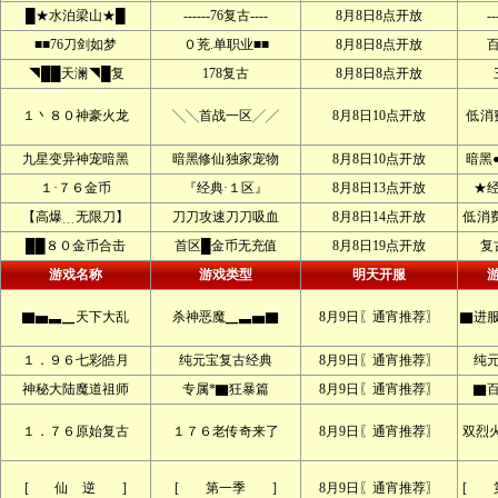
█★水泊梁山★█
------76复古----
8月8日8点开放
--
■■76刀剑如梦
０茺.单职业■■
8月8日8点开放
◥██天澜◥█复
178复古
8月8日8点开放
１丶８０神豪火龙
╲╲首战一区╱╱
8月8日10点开放
低消
九星变异神宠暗黑
暗黑修仙独家宠物
8月8日10点开放
暗黑
１·７６金币
『经典·１区』
8月8日13点开放
★
【高爆﹍无限刀】
刀刀攻速刀刀吸血
8月8日14点开放
低消
██８０金币合击
首区█金币无充值
8月8日19点开放
复古
游戏名称
游戏类型
明天开服
▇▅▃▁天下大乱
杀神恶魔▁▃▅▇
8月9日〖通宵推荐〗
▇进服
１．９６七彩皓月
纯元宝复古经典
8月9日〖通宵推荐〗
纯
神秘大陆魔道祖师
专属*▇狂暴篇
8月9日〖通宵推荐〗
▇
１．７６原始复古
１７６老传奇来了
8月9日〖通宵推荐〗
双烈
[ 仙 逆 ]
[ 第一季 ]
8月9日〖通宵推荐〗
[ 