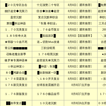
█２０元专区合击
十元顶赞二十专区
8月8日〖通宵推荐〗
█免
靓仔超变◆无限刀
倍攻◆加速◆超变
8月8日〖通宵推荐〗
超变
盖世沉默
复古沉默单职业
8月8日〖通宵推荐〗
单职
辉煌█幸运神器
『专属·单职业』
8月8日〖通宵推荐〗
三天
１．７０完美复古
１．７６金币复古
8月8日〖通宵推荐〗
2
１.８５传奇火龙
█首战首区█
8月8日【固顶通宵】
╲
★韩版つ０血不死
送→切割Ｍax攻速
8月8日〖通宵推荐〗
古
青云传▇▇▇▇▇
三职业暗黑
8月8日〖通宵推荐〗
▇▇
召唤老魔全新季
１.７６暗黑沉默
8月8日〖通宵推荐〗
●
修罗〓专属神器〓
超变迷失〓无限刀
8月8日〖通宵推荐〗
超
☆幸运神宠☆
█神器╲专属█
8月8日〖通宵推荐〗
８０█鸿蒙合击█
█全新独家一区█
8月8日〖通宵推荐〗
新
１丶７６雷霆复古
╲１８０开天复古
8月8日〖通宵推荐〗
＜首
１７６新完美复古
全球首发震撼开启
8月8日7点开放
·
１．７６新版复古
１７６小极品金币
8月8日7点开放
１７
██炎帝复古██
１０元老沉默
8月8日8点开放
０３