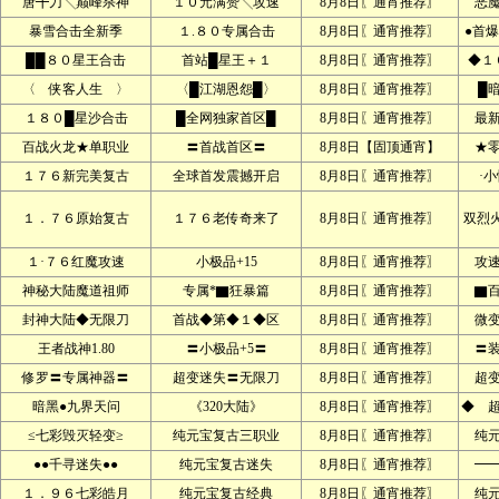
唐╋刀╲巅峰杀神
１０元满赞╲攻速
8月8日〖通宵推荐〗
恶
暴雪合击全新季
１.８０专属合击
8月8日〖通宵推荐〗
●首爆
██８０星王合击
首站█星王＋１
8月8日〖通宵推荐〗
◆１
〈 侠客人生 〉
〈█江湖恩怨█〉
8月8日〖通宵推荐〗
█
１８０█星沙合击
█全网独家首区█
8月8日〖通宵推荐〗
最
百战火龙★单职业
〓首战首区〓
8月8日【固顶通宵】
★
１７６新完美复古
全球首发震撼开启
8月8日〖通宵推荐〗
·
１．７６原始复古
１７６老传奇来了
8月8日〖通宵推荐〗
双烈
１·７６红魔攻速
小极品+15
8月8日〖通宵推荐〗
攻
神秘大陆魔道祖师
专属*▇狂暴篇
8月8日〖通宵推荐〗
▇
封神大陆◆无限刀
首战◆第◆１◆区
8月8日〖通宵推荐〗
微
王者战神1.80
〓小极品+5〓
8月8日〖通宵推荐〗
〓
修罗〓专属神器〓
超变迷失〓无限刀
8月8日〖通宵推荐〗
超
暗黑●九界天问
《320大陆》
8月8日〖通宵推荐〗
◆ 
≤七彩毁灭轻变≥
纯元宝复古三职业
8月8日〖通宵推荐〗
纯
●●千寻迷失●●
纯元宝复古迷失
8月8日〖通宵推荐〗
━
１．９６七彩皓月
纯元宝复古经典
8月8日〖通宵推荐〗
纯