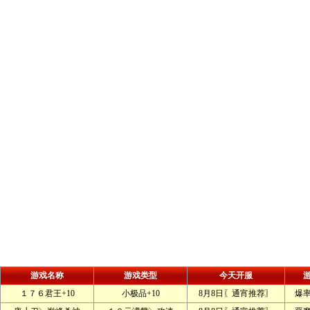
游戏名称
游戏类型
今天开服
１７６君王+10
小极品+10
8月8日〖通宵推荐〗
爆