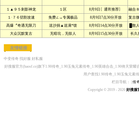
１▲９５刺影神龙
１区
8月9日〖通宵推荐〗
融合
１·７６切割攻速
免费∠→专属极品
8月9日7点30分开放
复古
高爆〞奇遇无限刀
送沙捐▲送满*馈
8月9日14点30分开放
█散
大众沉默复古
无暗坑，无假人
8月9日15点30分开放
长久
友情链接
中变传奇
找好服
好私服
好搜服官方(haosf.co)旗下1.90传奇_1.90玉兔元素传奇_1.90英雄合击_1.90
用户查找1.90传奇_1.90玉兔元素
栏目导航： |
传
Copyright © 2019 - 2020
好搜服官方