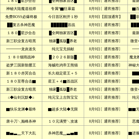
１８０█星沙合击
█全网独家首区█
8月9日〖通宵推荐〗
最
神秘大陆魔道祖师
专属*▇狂暴篇
8月9日〖通宵推荐〗
▇
免费BOSS必爆终极
今日首区刚开１秒
8月9日【固顶通宵】
██
██复古杀神恶魔
██████首战
8月9日〖通宵推荐〗
██
１８０█星沙合击
█全网独家首区█
8月9日〖通宵推荐〗
最
新三职业复古暗黑
独家█孤版█养老
8月9日〖通宵推荐〗
微变
━━━━龙炎迷失
纯元宝无捐献
8月9日〖通宵推荐〗
━
１·８０烟雨战神
█２０２６新版█
8月9日〖通宵推荐〗
魔龙
盗梦三国新骷髅王
海贼吃鸡帝王熊猫
8月9日〖通宵推荐〗
神秘
新１８０赤冥合击
长久稳定星王＋５
8月9日〖通宵推荐〗
▇▇
１８０至尊合击▇
星王＋４▇首战区
8月9日〖通宵推荐〗
▇▇
新三职业复古暗黑
独家█孤版█养老
8月9日〖通宵推荐〗
微变
≤◆仙剑沉默◆≥
纯元宝上古阵宝宝
8月9日〖通宵推荐〗
纯
▇快乐龙渊◆最终
▇超多大陆◆无限
8月9日〖通宵推荐〗
▇▇
唐╋刀╲巅峰杀神
１０元满赞╲攻速
8月9日〖通宵推荐〗
恶
▇▅▃▁天下大乱
杀神恶魔▁▃▅▇
8月9日〖通宵推荐〗
▇进服