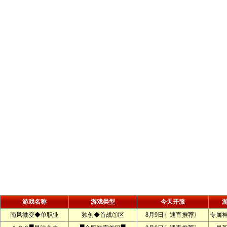
游戏名称
游戏类型
今天开服
南风微变◆单职业
独创◆首战①区
8月9日〖通宵推荐〗
专属