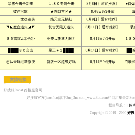
暴雪合击全新季
１.８０专属合击
8月8日〖通宵推荐〗
●首爆
彼岸沉默
★首战首区★
8月8日8点开放
━━━━龙炎迷失
纯元宝无捐献
8月9日〖通宵推荐〗
━
◥◣魔血迷失◢◤
复古无限刀迷失
8月11日〖通宵推荐〗
装
８５雷霆∠②合①
免费→攻速无限刀
8月11日7点开放
１８
████８０合击
星王＋１████
8月14日〖通宵推荐〗
██
您从未玩过新微变
新版一区超级好玩
8月14日9点开放
召唤
友情链接
好搜服
haosf
好搜服官网
好搜服官方(haosf.co)旗下3uc_3uc.com_www.3uc.com栏目汇集最新3u
栏目导航： |
传
Copyright © 2019 - 2020
好搜服