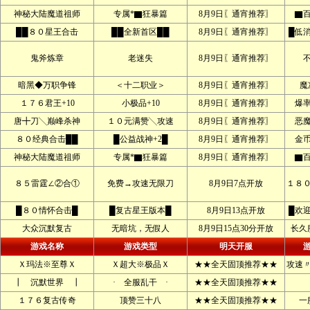
神秘大陆魔道祖师
专属*▇狂暴篇
8月9日〖通宵推荐〗
▇
██８０星王合击
██全新首区██
8月9日〖通宵推荐〗
█低
鬼斧炼章
老迷失
8月9日〖通宵推荐〗
暗黑◆万职争锋
＜十二职业＞
8月9日〖通宵推荐〗
魔
１７６君王+10
小极品+10
8月9日〖通宵推荐〗
爆
唐╋刀╲巅峰杀神
１０元满赞╲攻速
8月9日〖通宵推荐〗
恶
８０经典合击██
█公益战神+2█
8月9日〖通宵推荐〗
金
神秘大陆魔道祖师
专属*▇狂暴篇
8月9日〖通宵推荐〗
▇
８５雷霆∠②合①
免费→攻速无限刀
8月9日7点开放
１８
█８０情怀合击█
█复古星王版本█
8月9日13点开放
█欢
大众沉默复古
无暗坑，无假人
8月9日15点30分开放
长久
游戏名称
游戏类型
明天开服
Ｘ玛法※至尊Ｘ
Ｘ超大※极品Ｘ
★★全天固顶推荐★★
攻速
┃ 沉默世界 ┃
· 全服乱干 ·
★★全天固顶推荐★★
１７６复古传奇
顶赞三十八
★★全天固顶推荐★★
一