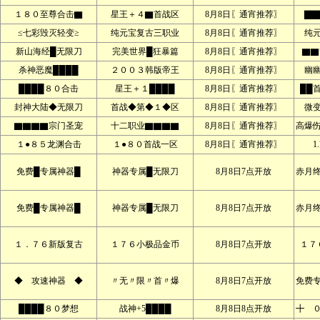
１８０至尊合击▇
星王＋４▇首战区
8月8日〖通宵推荐〗
▇▇
≤七彩毁灭轻变≥
纯元宝复古三职业
8月8日〖通宵推荐〗
纯
新山海经█无限刀
完美世界█狂暴篇
8月8日〖通宵推荐〗
▇▇
杀神恶魔████
２００３韩版帝王
8月8日〖通宵推荐〗
幽
████８０合击
星王＋１████
8月8日〖通宵推荐〗
██
封神大陆◆无限刀
首战◆第◆１◆区
8月8日〖通宵推荐〗
微
▇▇▇▇宗门圣宠
十二职业▇▇▇▇
8月8日〖通宵推荐〗
高爆
１●８５龙渊合击
１●８０首战一区
8月8日〖通宵推荐〗
1
免费█专属神器█
神器专属█无限刀
8月8日7点开放
赤月
免费█专属神器█
神器专属█无限刀
8月8日7点开放
赤月
１．７６新版复古
１７６小极品金币
8月8日7点开放
１７
◆ 攻速神器 ◆
〃无〃限〃首〃爆
8月8日7点开放
免费
████８０梦想
战神+5████
8月8日8点开放
╋ 