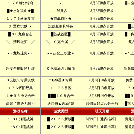
１·７６缘分传奇
-
8月8日8点开放
▓→
█★水泊梁山★█
------76复古----
8月8日8点开放
--
１．７６沧澜复古
★首战首区★
8月8日8点开放
Ｘ·逐鹿沉默·Ｘ
沉默版更具特色
8月8日8点开放
█
█８０九幽合击
█首战首区█
8月8日8点开放
█ 
╲ 清风微变 ╱
╲ ０充专属 ╱
8月8日8点开放
复
●〃龙蛇迷失●〃
●＋超变三职业＋
8月8日8点开放
●〃
超变全屏吸怪乱炸
０茺搞满刀刀抽血
8月8日9点开放
新版
０充版╲专属沉默
*★神器★专属
8月8日10点开放
免费
１７６怀旧经典
１丶７６首区
8月8日13点开放
７
１★９５神龙合击
███１９５合击
8月8日14点开放
██
高爆〞奇遇无限刀
送沙捐▲送满*馈
8月8日14点30分开放
█散
游戏名称
游戏类型
明天开服
１·８０烟雨战神
█２０２６新版█
8月9日〖通宵推荐〗
魔龙
１·８０烟雨战神
█２０２６新版█
8月9日〖通宵推荐〗
魔龙