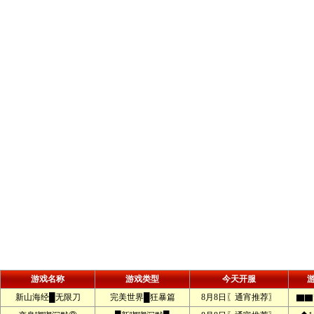
游戏名称
游戏类型
今天开服
新山海经█无限刀
完美世界█狂暴篇
8月8日〖通宵推荐〗
▇▇