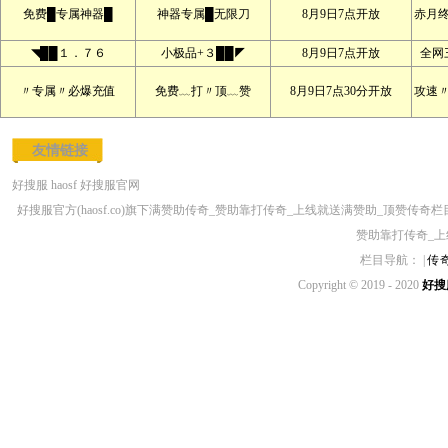
免费█专属神器█
神器专属█无限刀
8月9日7点开放
赤月
◥██１．７６
小极品+３██◤
8月9日7点开放
全网
〃专属〃必爆充值
免费﹏打〃顶﹏赞
8月9日7点30分开放
攻速
友情链接
好搜服
haosf
好搜服官网
好搜服官方(haosf.co)旗下满赞助传奇_赞助靠打传奇_上线就送满赞助_顶赞
赞助靠打传奇_上
栏目导航： |
传
Copyright © 2019 - 2020
好搜服