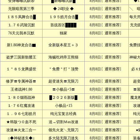
变身嘟嘟沉默⑧
█新嘟嘟沉默█
8月8日〖通宵推荐〗
◆1
无限暗黑第三季
◆ 24职业 ◆
8月8日〖通宵推荐〗
╲ 
１８５凤舞合击█
１９５皓月合击█
8月8日〖通宵推荐〗
每天
１.７６武陵沉默
首战首区████
8月8日〖通宵推荐〗
无充
76天元我本沉默
独家
8月8日〖通宵推荐〗
新1.80神龙合击▇
全新版本星王＋３
8月8日〖通宵推荐〗
免费
盗梦三国新骷髅王
海贼吃鸡帝王熊猫
8月8日〖通宵推荐〗
神秘
１＂８５龙腾盛世
＂免费＂打＂顶赞
8月8日〖通宵推荐〗
必Ｘ
修罗〓专属神器〓
超变迷失〓无限刀
8月8日〖通宵推荐〗
超
王者战神1.80
〓小极品+5〓
8月8日〖通宵推荐〗
〓
１·８０烟雨战神
█２０２６新版█
8月8日〖通宵推荐〗
魔龙
１·７６红魔攻速
小极品+15
8月8日〖通宵推荐〗
攻
１．９６七彩皓月
纯元宝复古经典
8月8日〖通宵推荐〗
纯
★韩版つ０血不死
送→切割Ｍax攻速
8月8日〖通宵推荐〗
古
攻速〓火龙二合一
领先火龙╲无限刀
8月8日〖通宵推荐〗
●
≤◆神秘迷失◆≥
多大陆无限刀迷失
8月8日〖通宵推荐〗
装