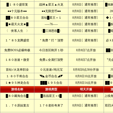
█１·８０盛世复
战神▲星王▲火龙
8月8日〖通宵推荐〗
█独
●●十元版本●●
●●无限货币●●
8月8日〖通宵推荐〗
2
██８０星王合击
首站█星王＋１
8月8日〖通宵推荐〗
◆１
█★霸天火龙★█
-----76-----
8月8日〖通宵推荐〗
█
〈 侠客人生 〉
〈█江湖恩怨█〉
8月8日〖通宵推荐〗
█
１＂８５龙腾盛世
＂免费＂打＂顶赞
8月8日〖通宵推荐〗
必Ｘ
免费BOSS必爆终极
今日首区刚开１秒
8月8日7点开放
██
１８０攻速〃微变
免费∠全满打顶赞
8月8日7点开放
〝无
首站√火龙单职业
０元攻速√纯元宝
8月8日8点30分开放
１·８０干将合击
◥◣金币合击◢◤
8月8日10点开放
█
１★９５神龙合击
███１９５合击
8月8日14点开放
██
游戏名称
游戏类型
明天开服
█８０藏海合击█
█首战星王＋6█
8月9日〖通宵推荐〗
上线
１．７６原始复古
１７６老传奇来了
8月9日〖通宵推荐〗
双烈