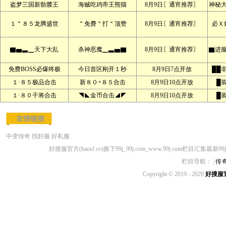
盗梦三国新骷髅王
海贼吃鸡帝王熊猫
8月9日〖通宵推荐〗
神秘
１＂８５龙腾盛世
＂免费＂打＂顶赞
8月9日〖通宵推荐〗
必Ｘ
▇▅▃▁天下大乱
杀神恶魔▁▃▅▇
8月9日〖通宵推荐〗
▇进服
免费BOSS必爆终极
今日首区刚开１秒
8月9日7点开放
██
１·８５极品合击
新８０+８５合击
8月9日10点开放
█
１·８０干将合击
◥◣金币合击◢◤
8月9日10点开放
█
友情链接
中变传奇
找好服
好私服
好搜服官方(haosf.co)旗下99j_99j.com_www.99j.com栏目汇集最新99
栏目导航： |
传
Copyright © 2019 - 2020
好搜服官方