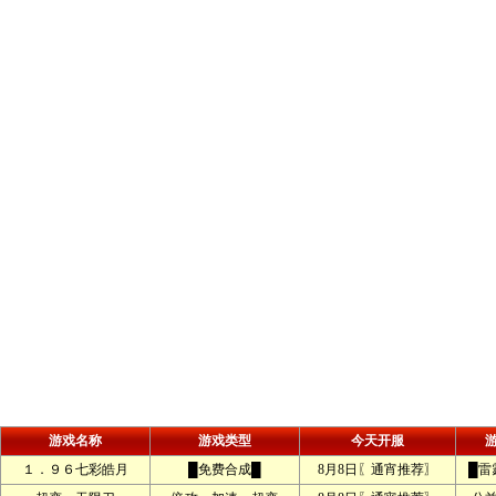
游戏名称
游戏类型
今天开服
１．９６七彩皓月
█免费合成█
8月8日〖通宵推荐〗
█雷