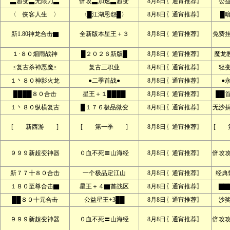
▃超变▃无限刀▃
倍攻▃加速▃超变
8月8日〖通宵推荐〗
公
〈 侠客人生 〉
〈█江湖恩怨█〉
8月8日〖通宵推荐〗
█
新1.80神龙合击▇
全新版本星王＋３
8月8日〖通宵推荐〗
免费
１·８０烟雨战神
█２０２６新版█
8月8日〖通宵推荐〗
魔龙
≤复古杀神恶魔≥
复古三职业
8月8日〖通宵推荐〗
轻
１丶８０神影火龙
●二季首战●
8月8日〖通宵推荐〗
●
████８０合击
星王＋１████
8月8日〖通宵推荐〗
██
１丶８０纵横复古
█１７６极品微变
8月8日〖通宵推荐〗
无沙
[ 新西游 ]
[ 第一季 ]
8月8日〖通宵推荐〗
[ 
９９９新超变神器
０血不死〓山海经
8月8日〖通宵推荐〗
倍攻
新７７╋８０合击
一个极品定江山
8月8日〖通宵推荐〗
经典
１８０至尊合击▇
星王＋４▇首战区
8月8日〖通宵推荐〗
▇▇
██８０十元合击
公益星王+3██
8月8日〖通宵推荐〗
沙
９９９新超变神器
０血不死〓山海经
8月8日〖通宵推荐〗
倍攻