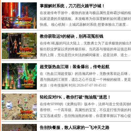
来源：传奇搜服网 时间:2026-07-19 14:34:13
掌握解封系统，刀刀烈火踏平沙城！
在攻速传奇手游中，极致的攻速与极品属性是称霸沙城的核
玩家逆袭的关键跳板。本攻略将为你深度解析如何通过解封
快感。 核心机制：土城武器解封系统 想要体验出刀速度...
来源：传奇搜服网 时间:2026-07-15 10:33:00
教你获取运9的秘诀，别再花冤枉钱
在传奇3私服的玛法大陆上，无数勇士为了追求极致的输出而
输出职业梦寐以求的终极目标。当武器与项链的幸运值总和
害的上限，无论是烈火剑法的瞬间爆发，还是法师、道士...
来源：传奇搜服网 时间:2026-07-11 09:15:03
超变版热血江湖：装备爆出，传奇起航
在《热血江湖超变版》的浩瀚武林中，无数侠客前赴后继，
遇与挑战的江湖里，遗忘之心不仅是一个神秘的秘境，更是无
来源：传奇搜服网 时间:2026-07-07 09:45:02
轻松应对PK，教你打破“拖油瓶”迷思！
在传奇SF999的《龙腾仙羽》版本中，法师与道士凭借其
香饽饽。一个高等级、高属性的宝宝，不仅是打怪升级的利
宝宝迅速成型，告别拖油瓶的标签，你需要掌握以下核心提..
来源：传奇搜服网 时间:2026-07-03 09:31:43
告别快餐服，散人玩家的一飞冲天之路