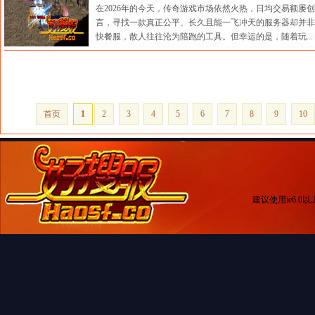
在2026年的今天，传奇游戏市场依然火热，日均交易额屡
言，寻找一款真正公平、长久且能一飞冲天的服务器却并非
快餐服，散人往往沦为陪跑的工具。但幸运的是，随着玩...
来源：传奇搜服网 时间:2026-06-29 10:24:23
首页
1
2
3
4
5
6
7
8
9
10
建议使用ie6.