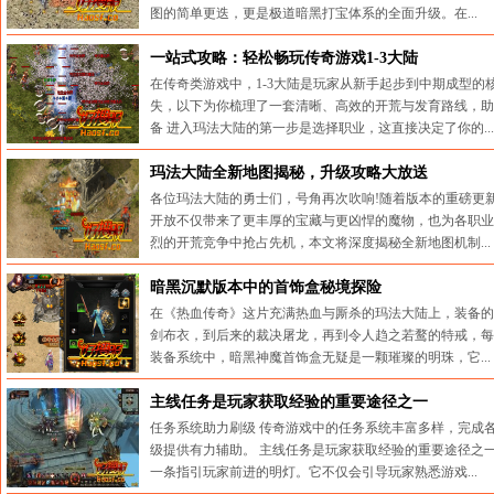
图的简单更迭，更是极道暗黑打宝体系的全面升级。在...
来源：传奇搜服网 时间:2026-08-04 10:20:33
一站式攻略：轻松畅玩传奇游戏1-3大陆
在传奇类游戏中，1-3大陆是玩家从新手起步到中期成型
失，以下为你梳理了一套清晰、高效的开荒与发育路线，助
备 进入玛法大陆的第一步是选择职业，这直接决定了你的...
来源：传奇搜服网 时间:2026-07-31 10:05:05
玛法大陆全新地图揭秘，升级攻略大放送
各位玛法大陆的勇士们，号角再次吹响!随着版本的重磅更
开放不仅带来了更丰厚的宝藏与更凶悍的魔物，也为各职业
烈的开荒竞争中抢占先机，本文将深度揭秘全新地图机制...
来源：传奇搜服网 时间:2026-07-27 10:06:22
暗黑沉默版本中的首饰盒秘境探险
在《热血传奇》这片充满热血与厮杀的玛法大陆上，装备的
剑布衣，到后来的裁决屠龙，再到令人趋之若鹜的特戒，每
装备系统中，暗黑神魔首饰盒无疑是一颗璀璨的明珠，它...
来源：传奇搜服网 时间:2026-07-23 10:36:29
主线任务是玩家获取经验的重要途径之一
任务系统助力刷级 传奇游戏中的任务系统丰富多样，完成
级提供有力辅助。 主线任务是玩家获取经验的重要途径之
一条指引玩家前进的明灯。它不仅会引导玩家熟悉游戏...