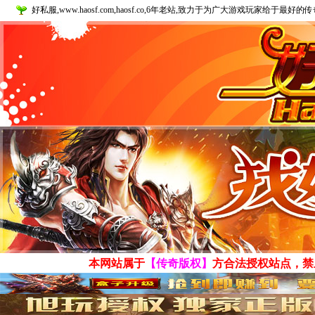
好私服,www.haosf.com,haosf.co,6年老站,致力于为广大游戏玩家给于最