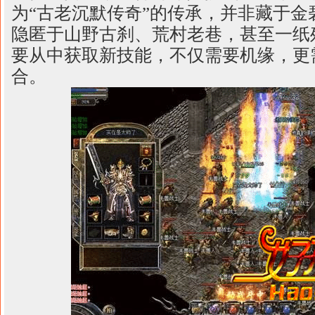
为“古老沉默传奇”的传承，并非藏于金
隐匿于山野古刹、荒村老巷，甚至一纸
要从中获取新技能，不仅需要机缘，更
合。