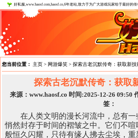
好私服,www.haosf.com,haosf.co,6年老站,致力于为广大游戏玩家给于最
您当前位置：
主页
>
网游爆笑
> 探索古老沉默传奇：获取新技
探索古老沉默传奇：获取
来源：www.haosf.co 时间:2025-12-26 09
签：
在人类文明的漫长河流中，总有一些
悄然封存于时间的褶皱之中。它们不喧
般恒久闪耀，只待有缘人拂去尘埃，重