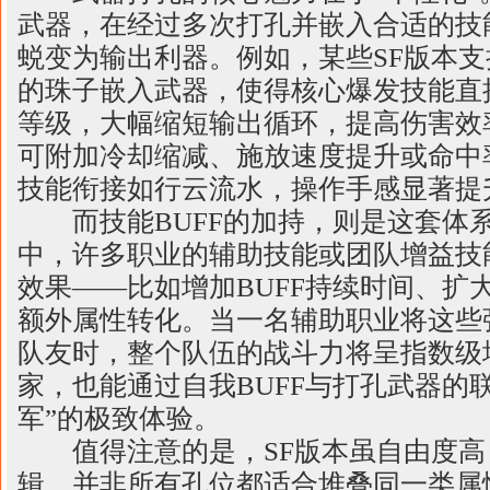
武器，在经过多次打孔并嵌入合适的技
蜕变为输出利器。例如，某些SF版本
的珠子嵌入武器，使得核心爆发技能直
等级，大幅缩短输出循环，提高伤害效
可附加冷却缩减、施放速度提升或命中
技能衔接如行云流水，操作手感显著提
而技能BUFF的加持，则是这套体系
中，许多职业的辅助技能或团队增益技
效果——比如增加BUFF持续时间、扩
额外属性转化。当一名辅助职业将这些强
队友时，整个队伍的战斗力将呈指数级
家，也能通过自我BUFF与打孔武器的
军”的极致体验。
值得注意的是，SF版本虽自由度高
辑。并非所有孔位都适合堆叠同一类属