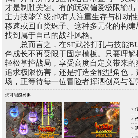
才是制胜关键。有的玩家偏爱极限输出
主力技能等级;也有人注重生存与机动
移速或回血类珠子。这种多元化的构建
找到属于自己的战斗风格。
总而言之，在SF武器打孔与技能BU
色成长不再受限于固定模板。只要理解
轻松掌控战局，享受高度自定义带来的
追求极限伤害，还是打造全能型角色，
场，正等待每一位冒险者挥洒创意与智
您可能感兴趣
>
>
>
>